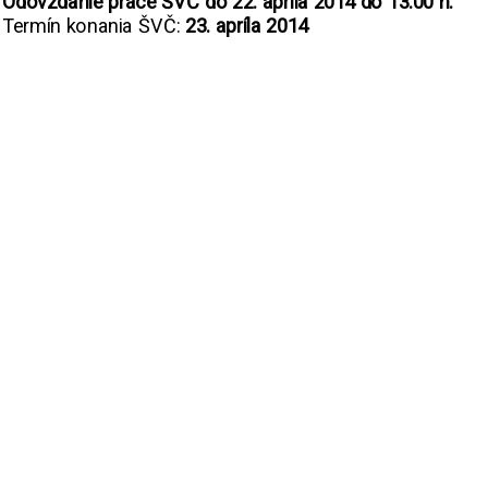
Odovzdanie práce ŠVČ do 22. apríla 2014 do 13.00 h.
Termín konania ŠVČ:
23. apríla 2014