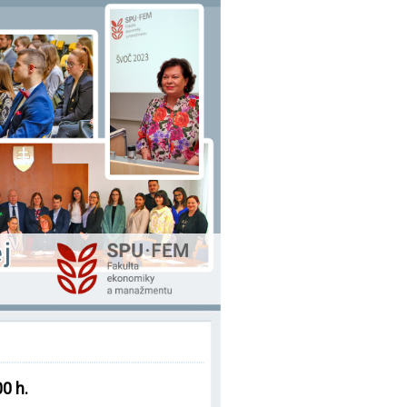
00 h.