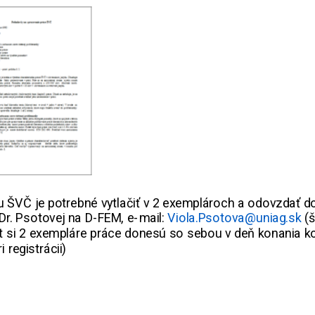
u ŠVČ je potrebné vytlačiť v 2 exemplároch a odovzdať 
Dr. Psotovej na D-FEM, e-mail:
Viola.Psotova@uniag.sk
(š
lt si 2 exempláre práce donesú so sebou v deň konania 
ri registrácii)