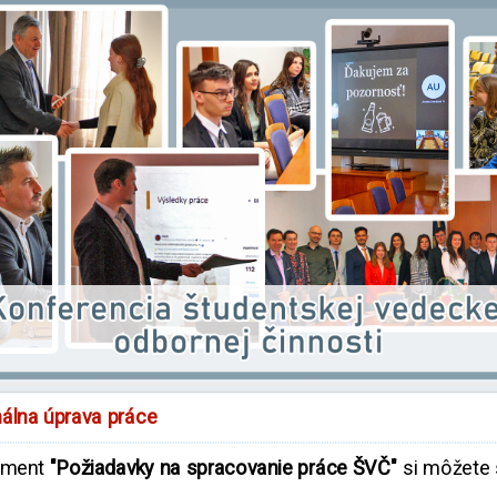
álna úprava práce
ument
"Požiadavky na spracovanie práce ŠVČ"
si môžete s