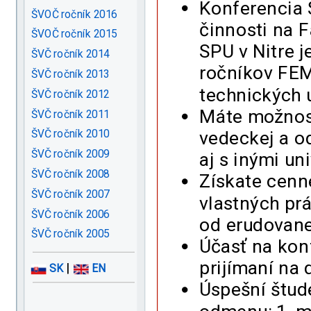
Konferencia 
ŠVOČ ročník 2016
činnosti na 
ŠVOČ ročník 2015
SPU v Nitre j
ŠVČ ročník 2014
ročníkov FEM
ŠVČ ročník 2013
technických u
ŠVČ ročník 2012
Máte možnosť
ŠVČ ročník 2011
vedeckej a o
ŠVČ ročník 2010
ŠVČ ročník 2009
aj s inými un
ŠVČ ročník 2008
Získate cenné
ŠVČ ročník 2007
vlastných pr
ŠVČ ročník 2006
od erudovane
ŠVČ ročník 2005
Účasť na konf
prijímaní na
|
SK
EN
Úspešní štud