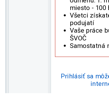
odmenu: 1. mi
miesto - 100 
Všetci získa
podujatí
Vaše práce b
ŠVOČ
Samostatná n
Prihlásiť sa môž
intern