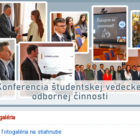
galéria
 fotogaléria na stiahnutie