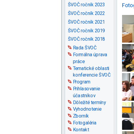
ŠVOČ ročník 2023
Foto
ŠVOČ ročník 2022
ŠVOČ ročník 2021
ŠVOČ ročník 2019
ŠVOČ ročník 2018
Rada ŠVOČ
Formálna úprava
práce
Tematické oblasti
konferencie ŠVOČ
Program
Prihlasovanie
účastníkov
Dôležité termíny
Vyhodnotenie
Zborník
Fotogaléria
Kontakt