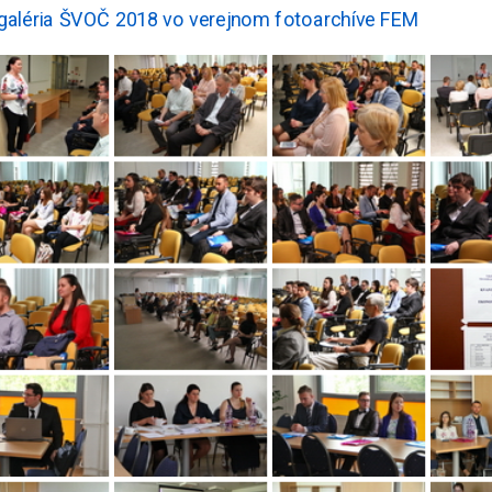
galéria ŠVOČ 2018 vo verejnom fotoarchíve FEM