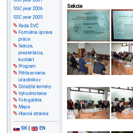
Sekcie
SSC year 2006
SSC year 2005
Rada ŠVČ
Formálna úprava
práce
Sekcie,
prezentácia,
kontakt
Program
Prihlasovanie
účastníkov
Dôležité termíny
Vyhodnotenie
Fotogaléria
Mapa
Hlavná stránka
|
SK
EN